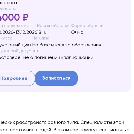
вролога
имость:
4000 ₽
а проведения:
Время обучения:
Форма обучения:
12.2026-13.12.2026
18 ч.
Очно
 курса:
На базе:
учающий цикл
На базе высшего образования
учаемый документ:
остоверение о повышении квалификации
Записаться
Подробнее
ических расстройств разного типа. Специалисты этой
ское состояние людей. В этом вам помогут специальные