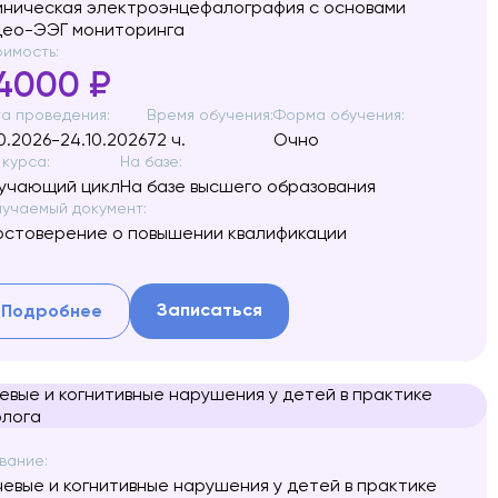
иническая электроэнцефалография с основами
део-ЭЭГ мониторинга
имость:
4000 ₽
а проведения:
Время обучения:
Форма обучения:
10.2026-24.10.2026
72 ч.
Очно
 курса:
На базе:
учающий цикл
На базе высшего образования
учаемый документ:
остоверение о повышении квалификации
Записаться
Подробнее
вание:
чевые и когнитивные нарушения у детей в практике