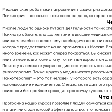
Медицинские работники направления психиатрии должн
Психиатрия – довольно-таки сложное дело, которое тре
Ч
Многие люди по ошибке путают деятельности таких специ
Психиатр обязательно должен иметь высшее медицинско
или же «лечебного дела», ему необходима дополнительн
которые предоставляет наша организация в Москве. Вся
много времени, как может сперва показаться. Вы сможе
или по переподготовке станут отличным вариантом для
По итогу вы сможете уверенно диагностировать различ
физиотерапию. Также в руках у медицинского работник
Психотерапевт – это тот человек, у которого есть обр
использование медикаментов. Специалисты данного про
психологи без проблем проходят программу курсов, кот
Что 
Программа наших курсов позволяет людям обучаться как
и знаниями с одинаковой эффективностью, что поможет