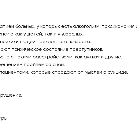
пией больных, у которых есть алкоголизм, токсикомания 
сию как у детей, так и у взрослых.
 психики людей преклонного возраста.
чают психическое состояние преступников.
те с такими расстройствами, как аутизм и другие.
решением проблем со сном.
пациентами, которые страдают от мыслей о суициде.
арушение.
тры.