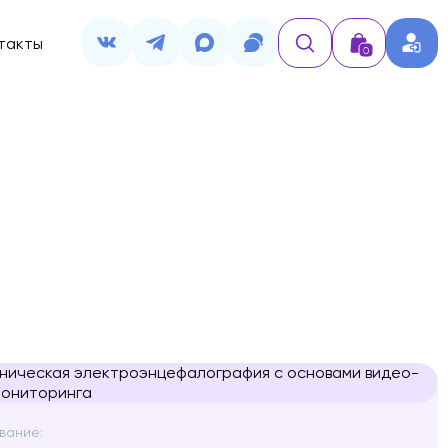
такты
0
вание: