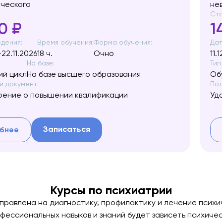
ического
не
Сто
0 ₽
1
дения:
Время обучения:
Форма обучения:
Дат
-22.11.2026
18 ч.
Очно
11.
На базе:
Тип
й цикл
На базе высшего образования
Об
 документ:
Пол
рение о повышении квалификации
Уд
Записаться
бнее
Курсы по психиатрии
аправлена на диагностику, профилактику и лечение псих
фессиональных навыков и знаний будет зависеть психиче