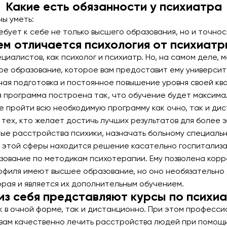
Какие есть обязанности у психиатра
ы уметь:
бует к себе не только высшего образования, но и точнос
ем отличается психология от психиатр
алистов, как психолог и психиатр. Но, на самом деле, м
е образование, которое вам предоставит ему университ
ая подготовка и постоянное повышение уровня своей ква
 программа построена так, что обучение будет максимал
те пройти всю необходимую программу как очно, так и д
 тех, кто желает достичь лучших результатов для более 
ные расстройства психики, назначать больному специаль
а этой сферы находится решение касательно госпитализа
азование по методикам психотерапии. Ему позволена кор
филя имеют высшее образование, но оно необязательно 
орая и является их дополнительным обучением.
из себя представляют курсы по психи
 в очной форме, так и дистанционно. При этом професси
 вам качественно лечить расстройства людей при помощ