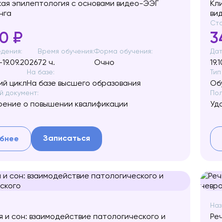
ая эпилептология с основами видео-ЭЭГ
Кл
нга
ви
Сто
0 ₽
3
дения:
Время обучения:
Форма обучения:
Дат
-19.09.2026
72 ч.
Очно
19.
На базе:
Тип
й цикл
На базе высшего образования
Об
 документ:
Пол
рение о повышении квалификации
Уд
Записаться
бнее
Наз
 и сон: взаимодействие патологического и
Ре