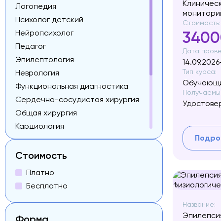
Клиническ
Логопедия
монитори
Психолог детский
Стоимость:
Нейропсихолог
3400
Педагог
Дата прове
Эпилептология
14.09.2026
Тип курса:
Неврология
Обучающи
Функциональная диагностика
Получаемый
Сердечно-сосудистая хирургия
Удостове
Общая хирургия
Кардиология
Подро
Рентгенология
Микрохирургия
Стоимость
Видео-ЭЭГ мониторинг
Платно
Родители с детьми РАС
Бесплатно
Специалисты коррекционной
педагогики
Название:
Эпилепсия
Форма