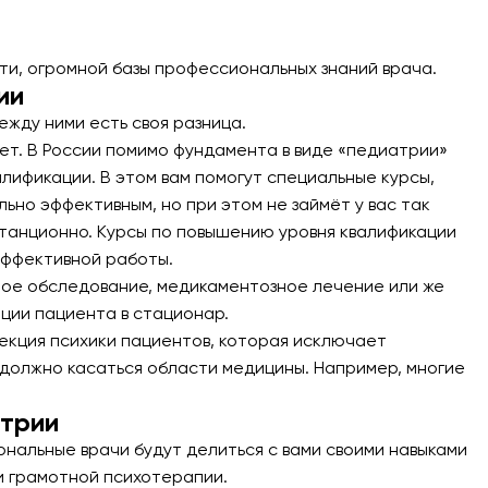
ти, огромной базы профессиональных знаний врача.
ии
ежду ними есть своя разница.
ет. В России помимо фундамента в виде «педиатрии»
лификации. В этом вам помогут специальные курсы,
ьно эффективным, но при этом не займёт у вас так
истанционно. Курсы по повышению уровня квалификации
эффективной работы.
ное обследование, медикаментозное лечение или же
ции пациента в стационар.
рекция психики пациентов, которая исключает
должно касаться области медицины. Например, многие
атрии
ональные врачи будут делиться с вами своими навыками
и грамотной психотерапии.