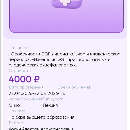
Название:
-​Особенности ЭЭГ в неонатальном и младенческом
периодах. -Изменения ЭЭГ при неонатальных и
младенческих энцефалопатиях.
Стоимость:
4000 ₽
Дата проведения:
Время обучения:
22.04.2026-22.04.2026
4 ч.
Форма обучения:
Тип курса:
Очно
Лекция
На базе:
На базе высшего образования
Лектор:
Холин Алексей Александрович