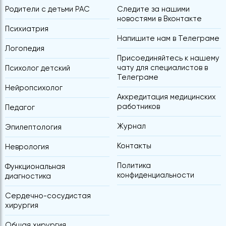
Родители с детьми РАС
Следите за нашими
новостями в Вконтакте
Психиатрия
Напишите нам в Телеграме
Логопедия
Присоединяйтесь к нашему
чату для специалистов в
Психолог детский
Телеграме
Нейропсихолог
Аккредитация медицинских
работников
Педагог
Журнал
Эпилептология
Контакты
Неврология
Политика
Функциональная
конфиденциальности
диагностика
Сердечно-сосудистая
хирургия
Общая хирургия