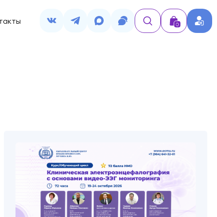
такты
0