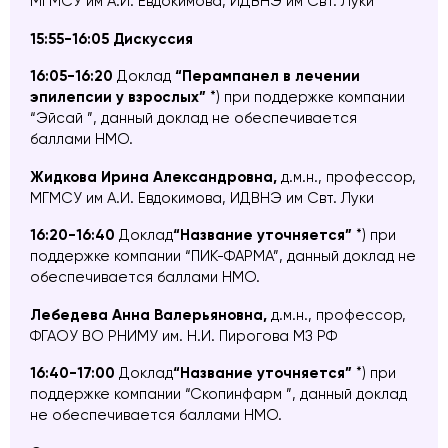
МГМСУ им А.И. Евдокимова, ИДВНЭ им Свт. Луки
15:55-16:05 Дискуссия
16:05-16:20
Доклад
“Перампанел в лечении
эпилепсии у взрослых”
*) при поддержке компании
“Эйсай ”, данный доклад не обеспечивается
баллами НМО.
Жидкова Ирина Александровн
а,
д.м.н.,
профессор,
МГМСУ им А.И. Евдокимова, ИДВНЭ им Свт. Луки
16:20-16:40
Доклад
“Название уточняется”
*) при
поддержке компании “ПИК-ФАРМА”, данный доклад не
обеспечивается баллами НМО.
Лебедева Анна Валерьяновна,
д.м.н., профессор,
ФГАОУ ВО РНИМУ им. Н.И. Пирогова МЗ РФ
16:40-17:00
Доклад
“Название уточняется”
*) при
поддержке компании “Скопинфарм ”, данный доклад
не обеспечивается баллами НМО.