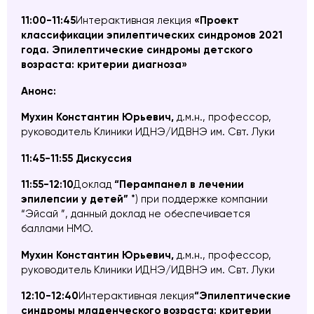
11:00-11:45
Интерактивная лекция
«Проект
классификации эпилептических синдромов 2021
года. Эпилептические синдромы детского
возраста: критерии диагноза»
Анонс:
Мухин Константин Юрьевич,
д.м.н.,
профессор,
руководитель Клиники ИДНЭ/ИДВНЭ им. Свт. Луки
11:45-11:55 Дискуссия
11:55-12:10
Доклад
“Перампанел в лечении
эпилепсии у детей”
*) при поддержке компании
“Эйсай ”, данный доклад не обеспечивается
баллами НМО.
Мухин Константин Юрьевич,
д.м.н.,
профессор,
руководитель Клиники ИДНЭ/ИДВНЭ им. Свт. Луки
12:10-12:40
Интерактивная лекция
“
Эпилептические
синдромы младенческого возраста: критерии