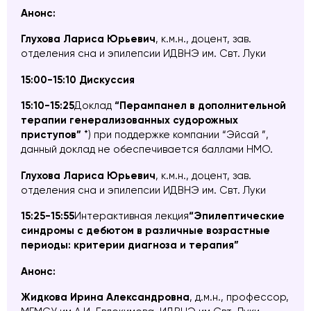
Анонс:
Глухова Лариса Юрьевич
, к.м.н., доцент, зав.
отделения сна и эпилепсии ИДВНЭ им. Свт. Луки
15:00-15:10 Дискуссия
15:10-15:25
Доклад
“Перампанел в дополнительной
терапии генерализованных судорожных
приступов”
*) при поддержке компании “Эйсай ”,
данный доклад не обеспечивается баллами НМО.
Глухова Лариса Юрьевич
, к.м.н., доцент, зав.
отделения сна и эпилепсии ИДВНЭ им. Свт. Луки
15:25-15:55
Интерактивная лекция
“Эпилептические
синдр
омы с дебютом в различные возрастные
периоды: критерии диагноза и терапия”
Анонс:
Жидкова Ирина Александровна
, д.м.н.,
профессор,