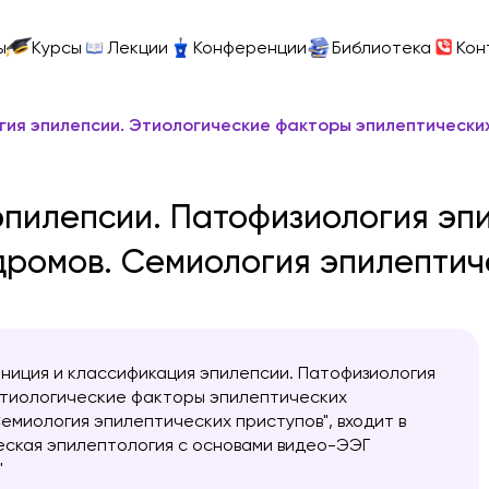
ы
Курсы
Лекции
Конференции
Библиотека
Кон
гия эпилепсии. Этиологические факторы эпилептически
пилепсии. Патофизиология эп
ромов. Семиология эпилептич
ниция и классификация эпилепсии. Патофизиология
Этиологические факторы эпилептических
емиология эпилептических приступов", входит в
еская эпилептология с основами видео-ЭЭГ
"