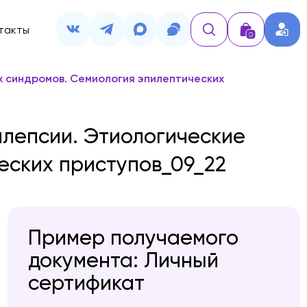
такты
0
х синдромов. Семиология эпилептических
илепсии. Этиологические
еских приступов_09_22
Пример получаемого
документа: Личный
сертификат