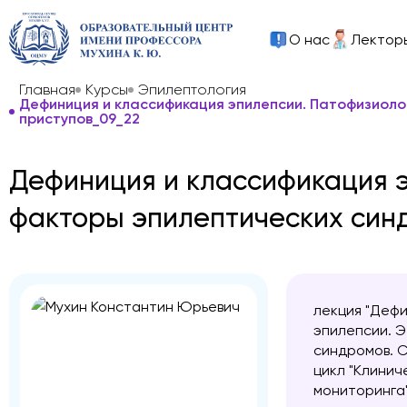
О нас
Лектор
Главная
Курсы
Эпилептология
Дефиниция и классификация эпилепсии. Патофизиоло
приступов_09_22
Дефиниция и классификация э
факторы эпилептических синд
лекция "Дефи
эпилепсии. 
синдромов. С
цикл "Клинич
мониторинга