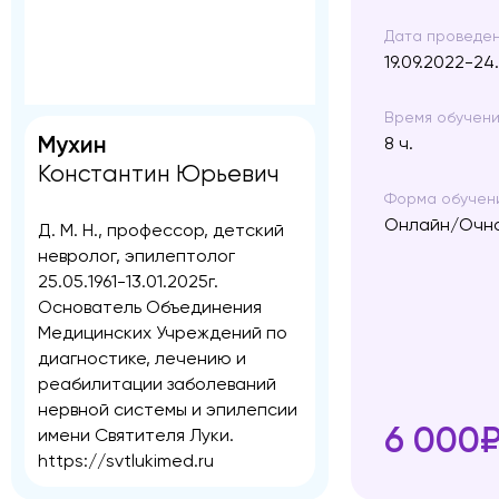
Дата проведен
19.09.2022-24
Время обучени
Мухин
8 ч.
Константин Юрьевич
Форма обучен
Онлайн/Очн
Д. М. Н., профессор, детский
невролог, эпилептолог
25.05.1961-13.01.2025г.
Основатель Объединения
Медицинских Учреждений по
диагностике, лечению и
реабилитации заболеваний
нервной системы и эпилепсии
6 000
имени Святителя Луки.
https://svtlukimed.ru