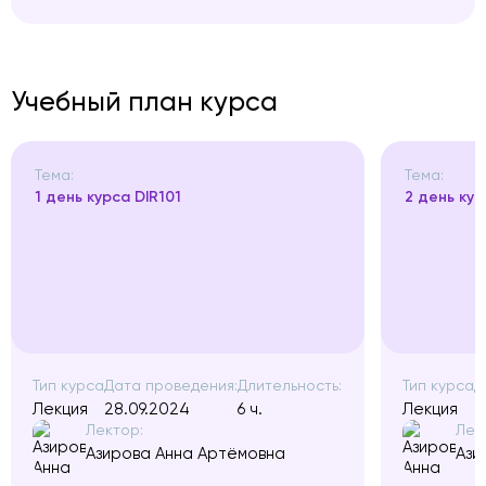
Учебный план курса
Тема:
Тема:
1 день курса DIR101
2 день кур
Тип курса
Дата проведения:
Длительность:
Тип курса
Д
Лекция
28.09.2024
6 ч.
Лекция
2
Лектор:
Лек
Азирова Анна Артёмовна
Ази