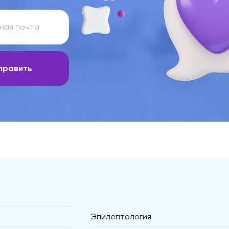
править
Эпилептология