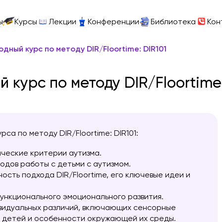
ы
Курсы
Лекции
Конференции
Библиотека
Кон
дный курс по методу DIR/Floortime: DIR101
курс по методу DIR/Floortime:
са по методу DIR/Floortime: DIR101:
ческие критерии аутизма.
одов работы с детьми с аутизмом.
ость подхода DIR/Floortime, его ключевые идеи и
ункционального эмоционального развития.
видуальных различий, включающих сенсорные
 детей и особенности окружающей их среды.