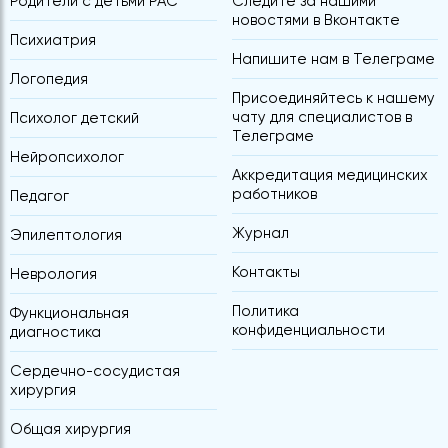
Родители с детьми РАС
Следите за нашими
новостями в Вконтакте
Психиатрия
Напишите нам в Телеграме
Логопедия
Присоединяйтесь к нашему
чату для специалистов в
Психолог детский
Телеграме
Нейропсихолог
Аккредитация медицинских
работников
Педагог
Журнал
Эпилептология
Контакты
Неврология
Политика
Функциональная
конфиденциальности
диагностика
Сердечно-сосудистая
хирургия
Общая хирургия