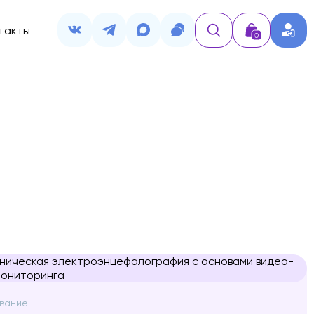
такты
0
вание: