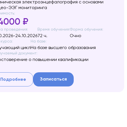
иническая электроэнцефалография с основами
део-ЭЭГ мониторинга
имость:
4000 ₽
а проведения:
Время обучения:
Форма обучения:
10.2026-24.10.2026
72 ч.
Очно
 курса:
На базе:
учающий цикл
На базе высшего образования
учаемый документ:
остоверение о повышении квалификации
Записаться
Подробнее