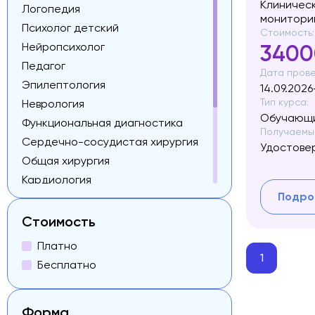
Клиническ
Логопедия
монитори
Психолог детский
Стоимость:
Нейропсихолог
3400
Педагог
Дата прове
Эпилептология
14.09.2026
Тип курса:
Неврология
Обучающи
Функциональная диагностика
Получаемый
Сердечно-сосудистая хирургия
Удостове
Общая хирургия
Кардиология
Подро
Рентгенология
Микрохирургия
Стоимость
Видео-ЭЭГ мониторинг
Платно
Родители с детьми РАС
1
Бесплатно
Специалисты коррекционной
педагогики
Форма