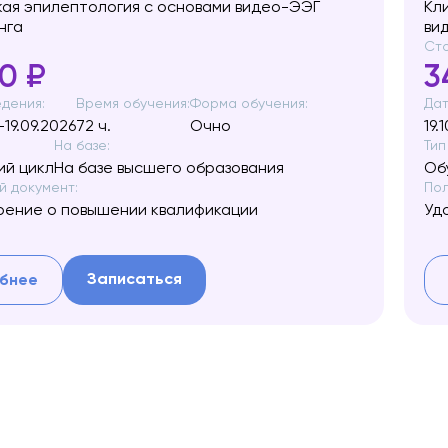
ая эпилептология с основами видео-ЭЭГ
Кл
нга
ви
Сто
0 ₽
3
дения:
Время обучения:
Форма обучения:
Дат
-19.09.2026
72 ч.
Очно
19.
На базе:
Тип
й цикл
На базе высшего образования
Об
 документ:
Пол
рение о повышении квалификации
Уд
Записаться
бнее