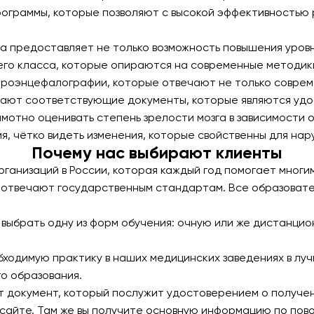
ограммы, которые позволяют с высокой эффективностью 
 предоставляет не только возможность повышения уровн
его класса, которые опираются на современные методики
троэнцефалографии, которые отвечают не только соврем
ают соответствующие документы, которые являются удос
мотно оценивать степень зрелости мозга в зависимости 
, чётко видеть изменения, которые свойственны для нар
Почему нас выбирают клиенты
рганизаций в России, которая каждый год помогает многи
то отвечают государственным стандартам. Все образоват
ыбрать одну из форм обучения: очную или же дистанцион
ходимую практику в наших медицинских заведениях в лучш
о образования.
т документ, который послужит удостоверением о получе
а сайте. Там же вы получите основную информацию по по