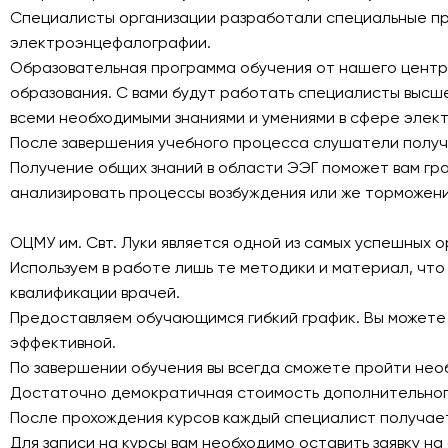
Специалисты организации разработали специальные пр
электроэнцефалографии.
Образовательная программа обучения от нашего центра
образования. С вами будут работать специалисты высш
всеми необходимыми знаниями и умениями в сфере элек
После завершения учебного процесса слушатели получ
Получение общих знаний в области ЭЭГ поможет вам гра
анализировать процессы возбуждения или же торможения
ОЦМУ им. Свт. Луки является одной из самых успешных о
Используем в работе лишь те методики и материал, ч
квалификации врачей.
Предоставляем обучающимся гибкий график. Вы можете в
эффективной.
По завершении обучения вы всегда сможете пройти необ
Достаточно демократичная стоимость дополнительног
После прохождения курсов каждый специалист получае
Для записи на курсы вам необходимо оставить заявку н